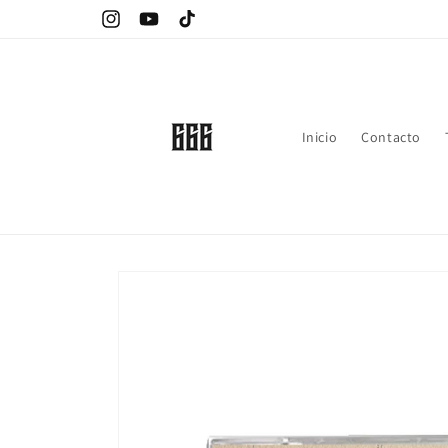
Ir
directamente
Instagram
YouTube
TikTok
al contenido
Inicio
Contacto
Ir
directamente
a la
información
del producto