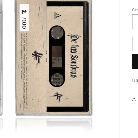
Ca
Úl